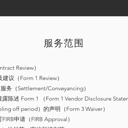
服务范围
act Review）
议（Form 1 Review）
ettlement/Conveyancing）
rm 1 （Form 1 Vendor Disclosure State
 off period）的声明（Form 3 Waiver）
B申请（FIRB Approval）