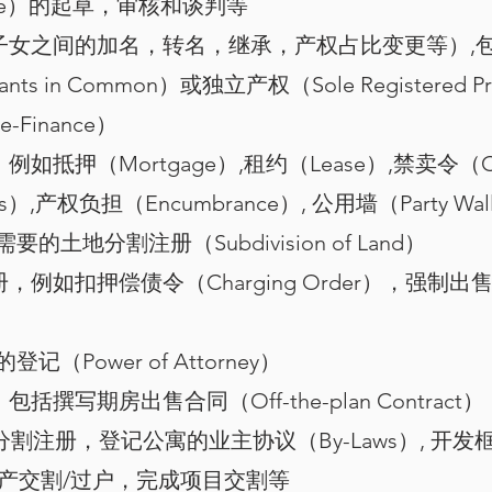
se）的起草，审核和谈判等
女之间的加名，转名，继承，产权占比变更等）,包括
ts in Common）或独立产权（Sole Registered 
inance）
抵押（Mortgage）,租约（Lease）,禁卖令（Ca
ghts）,产权负担（Encumbrance）, 公用墙（Party Wall
土地分割注册（Subdivision of Land）
扣押偿债令（Charging Order），强制出售令（Wa
Power of Attorney）
撰写期房出售合同（Off-the-plan Contra
分割注册，登记公寓的业主协议（By-Laws）, 开发框
知买家房产交割/过户，完成项目交割等